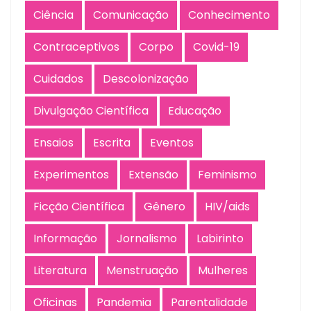
Ciência
Comunicação
Conhecimento
Contraceptivos
Corpo
Covid-19
Cuidados
Descolonização
Divulgação Científica
Educação
Ensaios
Escrita
Eventos
Experimentos
Extensão
Feminismo
Ficção Científica
Gênero
HIV/aids
Informação
Jornalismo
Labirinto
Literatura
Menstruação
Mulheres
Oficinas
Pandemia
Parentalidade