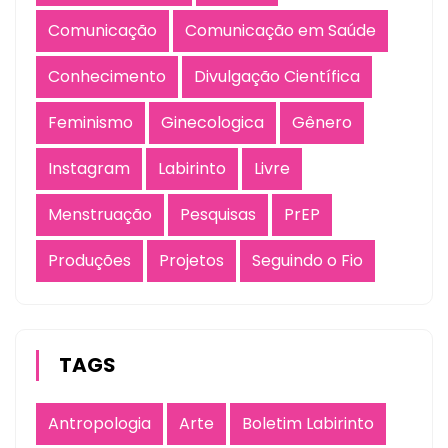
Comunicação
Comunicação em Saúde
Conhecimento
Divulgação Científica
Feminismo
Ginecologica
Gênero
Instagram
Labirinto
Livre
Menstruação
Pesquisas
PrEP
Produções
Projetos
Seguindo o Fio
TAGS
Antropologia
Arte
Boletim Labirinto