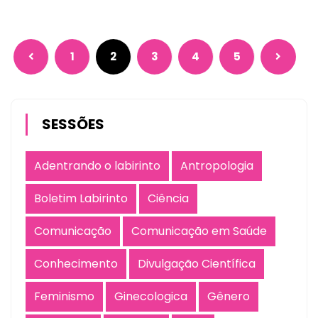
1
2
3
4
5
SESSÕES
Adentrando o labirinto
Antropologia
Boletim Labirinto
Ciência
Comunicação
Comunicação em Saúde
Conhecimento
Divulgação Científica
Feminismo
Ginecologica
Gênero