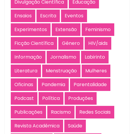
Divulgação Científica
Educação
Ensaios
Escrita
Eventos
Experimentos
Extensão
Feminismo
Ficção Científica
Gênero
HIV/aids
Informação
Jornalismo
Labirinto
Literatura
Menstruação
Mulheres
Oficinas
Pandemia
Parentalidade
Podcast
Política
Produções
Publicações
Racismo
Redes Sociais
Revista Acadêmica
Saúde