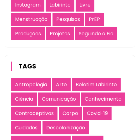
Instagram
Labirinto
Livre
Menstruação
Pesquisas
PrEP
Produções
Projetos
Seguindo o Fio
TAGS
Antropologia
Arte
Boletim Labirinto
Ciência
Comunicação
Conhecimento
Contraceptivos
Corpo
Covid-19
Cuidados
Descolonização